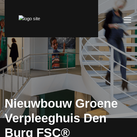
Nieuwbouw Groene
Verpleeghuis Den
Burg FSC®