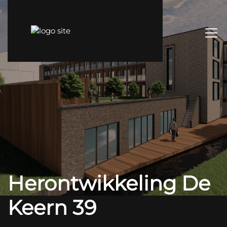
Herontwikkeling De
Keern 39