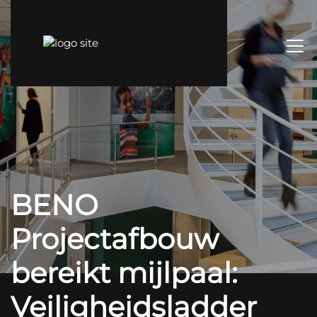
BENO
Projectafbouw
bereikt mijlpaal:
Veiligheidsladder